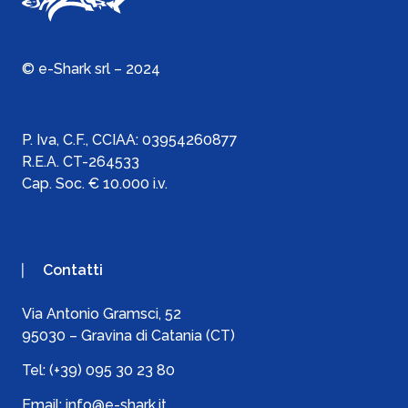
© e-Shark srl – 2024
P. Iva, C.F., C
CIAA:
03954260877
R.E.A. CT-264533
Cap. Soc. € 10.000 i.v.
Contatti
Via Antonio Gramsci, 52
95030 – Gravina di Catania (CT)
Tel:
(+39) 095 30 23 80
Email:
info@e-shark.it