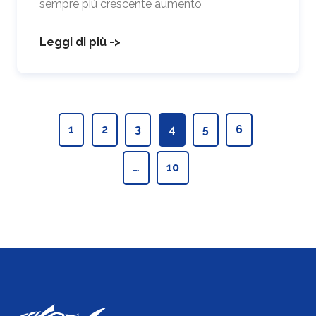
sempre più crescente aumento
Leggi di più ->
1
2
3
4
5
6
…
10