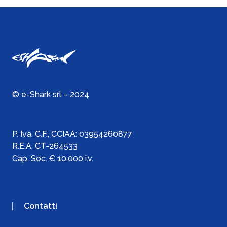
© e-Shark srl – 2024
P. Iva, C.F., C
CIAA:
03954260877
R.E.A. CT-264533
Cap. Soc. € 10.000 i.v.
Contatti