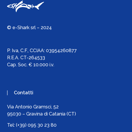
© e-Shark srl – 2024
P. Iva, C.F., C
CIAA:
03954260877
R.E.A. CT-264533
Cap. Soc. € 10.000 i.v.
Contatti
Via Antonio Gramsci, 52
95030 – Gravina di Catania (CT)
Tel:
(+39) 095 30 23 80