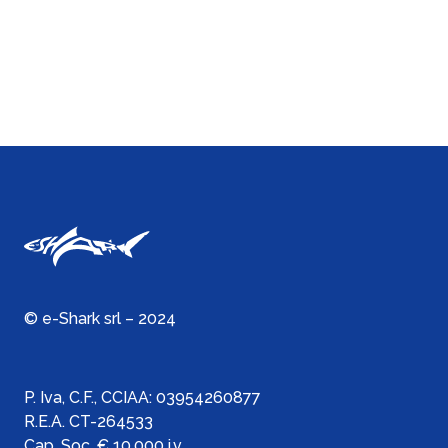
© e-Shark srl – 2024
P. Iva, C.F., C
CIAA:
03954260877
R.E.A. CT-264533
Cap. Soc. € 10.000 i.v.