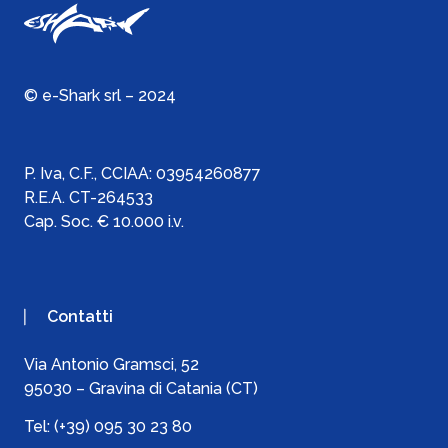
© e-Shark srl – 2024
P. Iva, C.F., C
CIAA:
03954260877
R.E.A. CT-264533
Cap. Soc. € 10.000 i.v.
Contatti
Via Antonio Gramsci, 52
95030 – Gravina di Catania (CT)
Tel:
(+39) 095 30 23 80