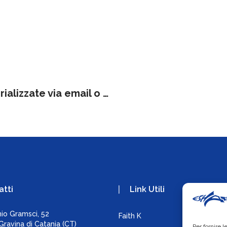
Faith – Proroga invio ricette dematerializzate via email o SMS
atti
Link Utili
nio Gramsci, 52
Faith K
Co
ravina di Catania (CT)
Per fornire 