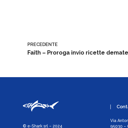
PRECEDENTE
Cont
Via Anto
© e-Shark srl – 2024
95030 – G