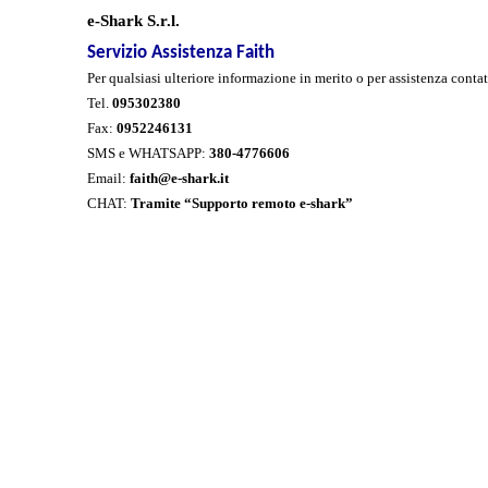
e-Shark S.r.l.
Servizio Assistenza Faith
Per qualsiasi ulteriore informazione in merito o per assistenza contat
Tel.
095302380
Fax:
0952246131
SMS e WHATSAPP:
380-
4776606
Email:
faith@e-shark.it
CHAT:
Tramite “Supporto remoto e-shark”