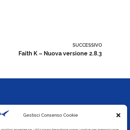
SUCCESSIVO
Faith K – Nuova versione 2.8.3
Info
Social
Gestisci Consenso Cookie
okie Policy
le migliori esperienze, utilizziamo tecnologie come i cookie per memorizzare