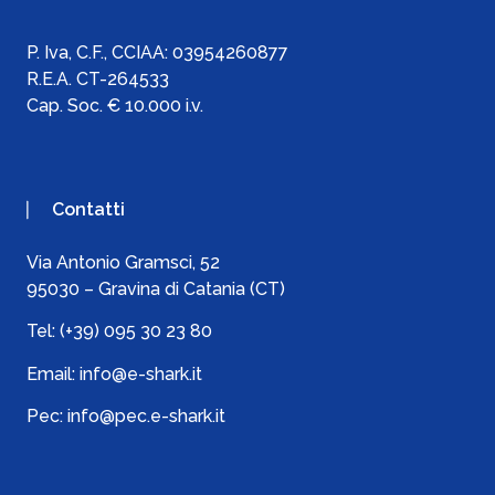
P. Iva, C.F., C
CIAA:
03954260877
R.E.A. CT-264533
Cap. Soc. € 10.000 i.v.
Contatti
Via Antonio Gramsci, 52
95030 – Gravina di Catania (CT)
Tel:
(+39) 095 30 23 80
Email:
info@e-shark.it
Pec:
info@pec.e-shark.it