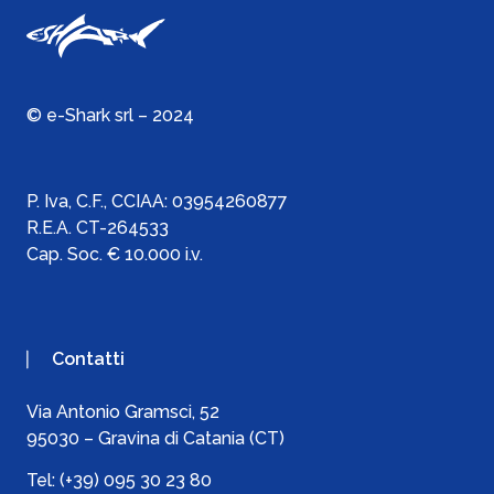
© e-Shark srl – 2024
P. Iva, C.F., C
CIAA:
03954260877
R.E.A. CT-264533
Cap. Soc. € 10.000 i.v.
Contatti
Via Antonio Gramsci, 52
95030 – Gravina di Catania (CT)
Tel:
(+39) 095 30 23 80