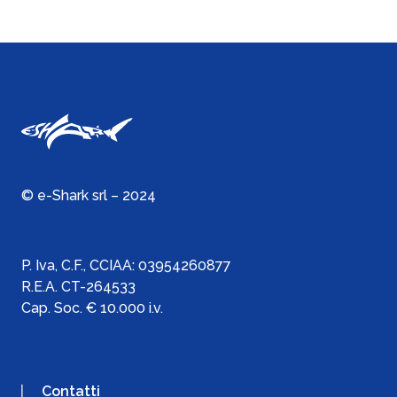
© e-Shark srl – 2024
P. Iva, C.F., C
CIAA:
03954260877
R.E.A. CT-264533
Cap. Soc. € 10.000 i.v.
Contatti