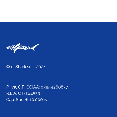
© e-Shark srl – 2024
P. Iva, C.F., C
CIAA:
03954260877
R.E.A. CT-264533
Cap. Soc. € 10.000 i.v.