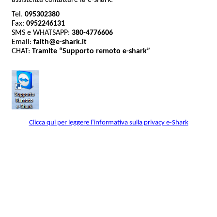
assistenza contattare
la e-shark:
Tel.
095302380
Fax:
0952246131
SMS e WHATSAPP:
380-
4776606
Email:
faith@e-shark.it
CHAT:
Tramite “Supporto remoto e-shark”
Clicca qui per leggere l’informativa sulla privacy e-Shark