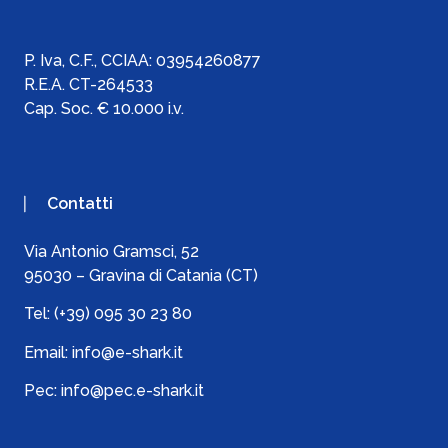
P. Iva, C.F., C
CIAA:
03954260877
R.E.A. CT-264533
Cap. Soc. € 10.000 i.v.
Contatti
Via Antonio Gramsci, 52
95030 – Gravina di Catania (CT)
Tel:
(+39) 095 30 23 80
Email:
info@e-shark.it
Pec:
info@pec.e-shark.it