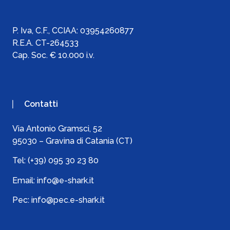
P. Iva, C.F., C
CIAA:
03954260877
R.E.A. CT-264533
Cap. Soc. € 10.000 i.v.
Contatti
Via Antonio Gramsci, 52
95030 – Gravina di Catania (CT)
Tel:
(+39) 095 30 23 80
Email:
info@e-shark.it
Pec:
info@pec.e-shark.it