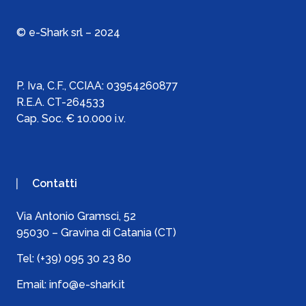
© e-Shark srl – 2024
P. Iva, C.F., C
CIAA:
03954260877
R.E.A. CT-264533
Cap. Soc. € 10.000 i.v.
Contatti
Via Antonio Gramsci, 52
95030 – Gravina di Catania (CT)
Tel:
(+39) 095 30 23 80
Email:
info@e-shark.it