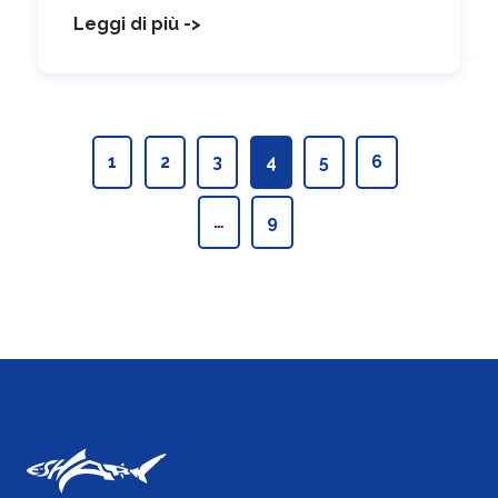
Leggi di più ->
1
2
3
4
5
6
…
9