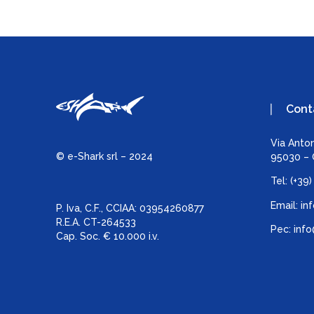
Cont
Via Anto
© e-Shark srl – 2024
95030 – G
Tel:
(+39
Email:
in
P. Iva, C.F., C
CIAA:
03954260877
R.E.A. CT-264533
Pec:
info
Cap. Soc. € 10.000 i.v.