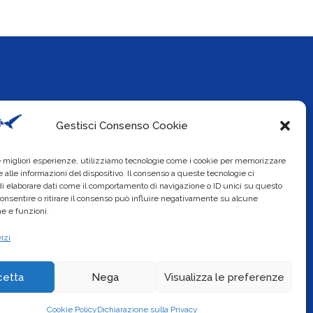
Info
Social
Gestisci Consenso Cookie
okie Policy
le migliori esperienze, utilizziamo tecnologie come i cookie per memorizzare
ivacy Policy
 alle informazioni del dispositivo. Il consenso a queste tecnologie ci
i elaborare dati come il comportamento di navigazione o ID unici su questo
consentire o ritirare il consenso può influire negativamente su alcune
he e funzioni.
izi
cetta
Nega
Visualizza le preferenze
Cookie Policy
Dichiarazione sulla Privacy