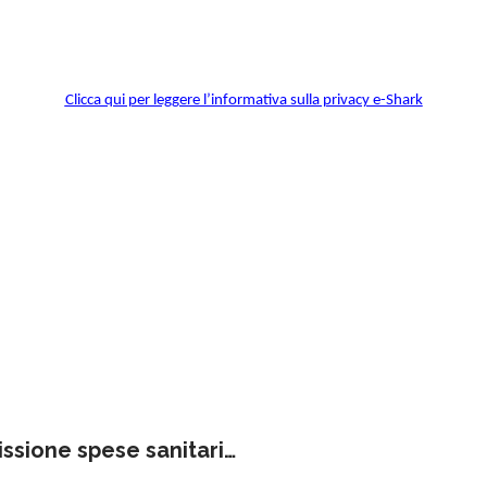
Clicca qui per leggere l’informativa sulla privacy e-Shark
730 Precompilato – Scadenza trasmissione spese sanitarie primo semestre 2022