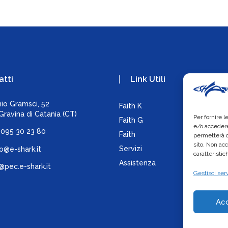
atti
Link Utili
nio Gramsci, 52
Faith K
Co
ravina di Catania (CT)
Per fornire 
Faith G
Pr
e/o accedere
) 095 30 23 80
Faith
permetterà d
sito. Non ac
Servizi
fo@e-shark.it
caratteristic
Assistenza
@pec.e-shark.it
Gestisci serv
Ac