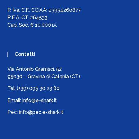
P. Iva, C.F., C
CIAA:
03954260877
R.E.A. CT-264533
Cap. Soc. € 10.000 i.v.
Contatti
Via Antonio Gramsci, 52
95030 – Gravina di Catania (CT)
Tel:
(+39) 095 30 23 80
Email:
info@e-shark.it
Pec:
info@pec.e-shark.it