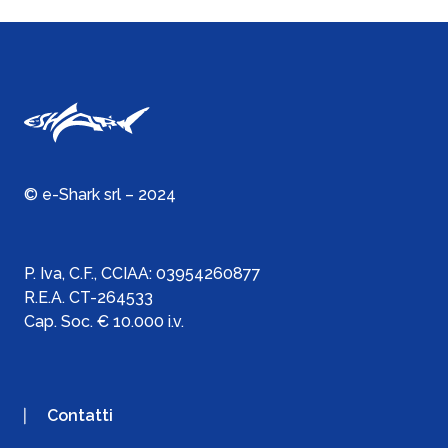
© e-Shark srl – 2024
P. Iva, C.F., C
CIAA:
03954260877
R.E.A. CT-264533
Cap. Soc. € 10.000 i.v.
Contatti