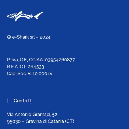
© e-Shark srl – 2024
P. Iva, C.F., C
CIAA:
03954260877
R.E.A. CT-264533
Cap. Soc. € 10.000 i.v.
Contatti
Via Antonio Gramsci, 52
95030 – Gravina di Catania (CT)