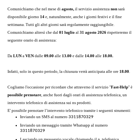
Comunichiamo che nel mese di
agosto,
il servizio assistenza
non
sarà
disponibile giorno
14
e, naturalmente, anche i giorni festivi e il fine
settimana. Tutti gli altri giorni sarà regolarmente raggiungibile.
Comunichiamo altresì che dal
01 luglio
al
31 agosto
2026
rispetteremo il
seguente orario di assistenza:
Da
LUN
a
VEN
dalle
09.00
alle
13.00
e dalle
14.00
alle
18.00.
Infatti, solo in questo periodo, la chiusura verrà anticipata alle ore
18.00
.
Cogliamo l'occasione per ricordare che attraverso il servizio "
Fast-Help
" è
possibile prenotare
, anche fuori dagli orari di assistenza telefonica, un
intervento telefonico di assistenza sui ns prodotti.
E' possibile prenotare l’intervento telefonico tramite i seguenti strumenti:
Inviando un SMS al numero
3311870329
Inviando un messaggio tramite Whatsapp al numero
3311870329
Lasciando un messaggio vocale chiamando il n. telefonico